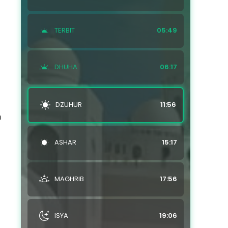
TERBIT
05:49
DHUHA
06:17
DZUHUR
11:56
n
ASHAR
15:17
MAGHRIB
17:56
ISYA
19:06