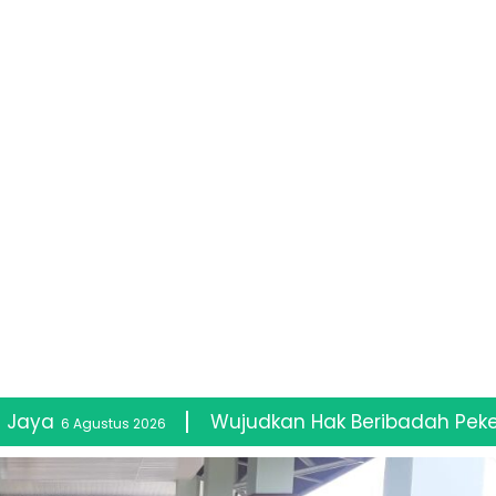
Wujudkan Hak Beribadah Pekerja Sawit, Kemen
26