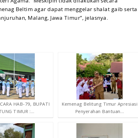
teri Agama. “Meskipin tidak dilakukan secara
nag Beltim agar dapat menggelar shalat gaib serta
njuruhan, Malang, Jawa Timur”, jelasnya.
CARA HAB-79, BUPATI
Kemenag Belitung Timur Apresiasi
TUNG TIMUR :…
Penyerahan Bantuan…