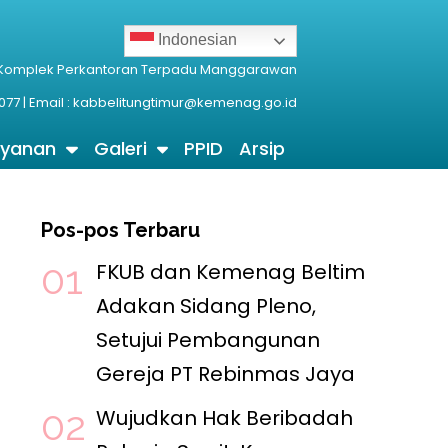
Indonesian
 Komplek Perkantoran Terpadu Manggarawan
077 | Email : kabbelitungtimur@kemenag.go.id
ayanan
Galeri
PPID
Arsip
Pos-pos Terbaru
FKUB dan Kemenag Beltim
Adakan Sidang Pleno,
Setujui Pembangunan
Gereja PT Rebinmas Jaya
Wujudkan Hak Beribadah