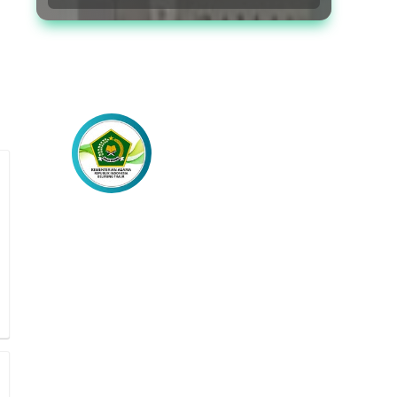
Lebih Dekat
dengan Kami
Akses Berita Lainnya Melalui
Laman Media Sosial Resmi Kami