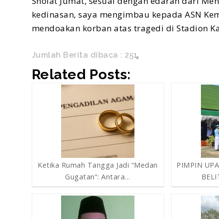
Sholat Jumat, sesuai dengan edaran dari Men
kedinasan, saya mengimbau kepada ASN Keme
mendoakan korban atas tragedi di Stadion Ka
Jumlah Berita dibaca :
251
Related Posts:
Ketika Rumah Tangga Jadi “Medan
PIMPIN UPA
Gugatan”: Antara…
BELI