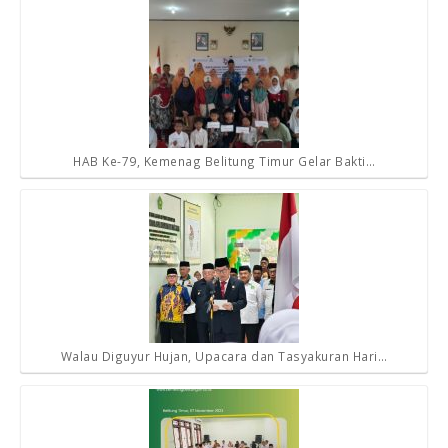
HAB Ke-79, Kemenag Belitung Timur Gelar Bakti…
Walau Diguyur Hujan, Upacara dan Tasyakuran Hari…