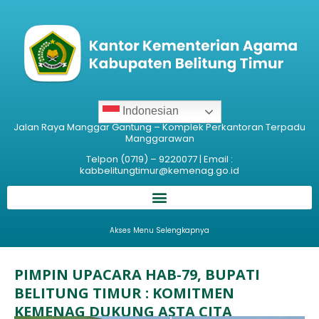
Indonesian
Jalan Raya Manggar Gantung – Komplek Perkantoran Terpadu
Manggarawan
Telpon (0719) – 9220077 | Email :
kabbelitungtimur@kemenag.go.id
Akses Menu Selengkapnya
PIMPIN UPACARA HAB-79, BUPATI
BELITUNG TIMUR : KOMITMEN
KEMENAG DUKUNG ASTA CITA