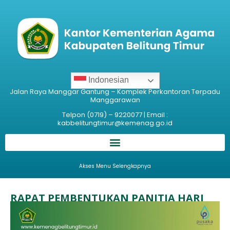
Indonesian
Jalan Raya Manggar Gantung – Komplek Perkantoran Terpadu
Manggarawan
Telpon (0719) – 9220077 | Email :
kabbelitungtimur@kemenag.go.id
Akses Menu Selengkapnya
RAPAT PEMBENTUKAN PANITIA HARI
AMAL BAKTI KE-78
Humas Kemenag Beltim
08/11/2023