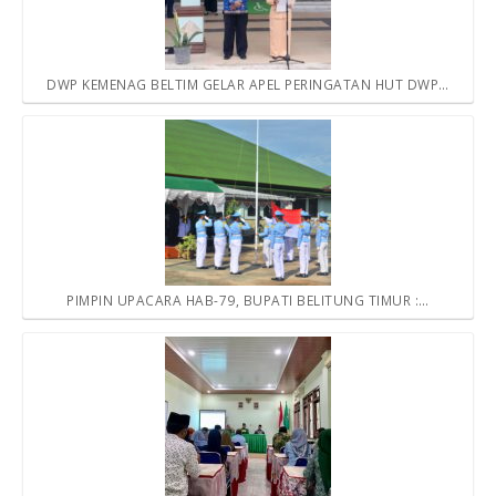
DWP KEMENAG BELTIM GELAR APEL PERINGATAN HUT DWP…
PIMPIN UPACARA HAB-79, BUPATI BELITUNG TIMUR :…