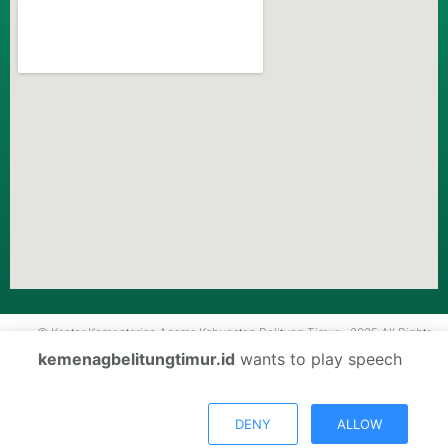
© Kantor Kementerian Agama Kabupaten Belitung Timur - 2025 All Rights
Reserved.
kemenagbelitungtimur.id
wants to play speech
DENY
ALLOW