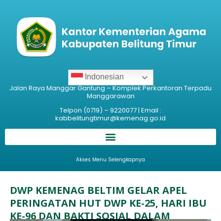
Indonesian
Jalan Raya Manggar Gantung – Komplek Perkantoran Terpadu
Manggarawan
Telpon (0719) – 9220077 | Email :
kabbelitungtimur@kemenag.go.id
Akses Menu Selengkapnya
DWP KEMENAG BELTIM GELAR APEL
PERINGATAN HUT DWP KE-25, HARI IBU
KE-96 DAN BAKTI SOSIAL DALAM