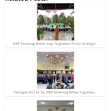
DWP Kemenag Beltim Siap Tingkatkan Posisi Strategis…
Peringati HUT ke-26, DWP Kemenag Beltim Teguhkan…