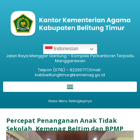
Indonesian
Jalan Raya Manggar Gantung – Komplek Perkantoran Terpadu
Manggarawan
Telpon (0719) – 9220077 | Email :
kabbelitungtimur@kemenag.go.id
Akses Menu Selengkapnya
Percepat Penanganan Anak Tidak
Sekolah, Kemenag Beltim dan BPMP
Babel Perkuat Sinergi