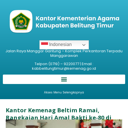
Indonesian
Jalan Raya Manggar Gantung – Komplek Perkantoran Terpadu
Manggarawan
Telpon (0719) – 9220077 | Email :
kabbelitungtimur@kemenag.go.id
Akses Menu Selengkapnya
Kantor Kemenag Beltim Ramai,
Rangkaian Hari Amal Bakti ke-80 di
Beltim Resmi Dimulai