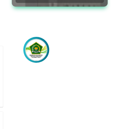
Lebih Dekat
dengan Kami
Akses Berita Lainnya Melalui
Laman Media Sosial Resmi Kami