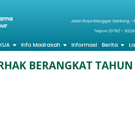
Jalan Raya Manggar Gantung –
Telpon (0719) – 9220
 KUA
Info Madrasah
Informasi
Berita
L
ERHAK BERANGKAT TAHUN