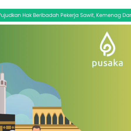
ribadah Pekerja Sawit, Kemenag Dan FKUB Beltim Ve