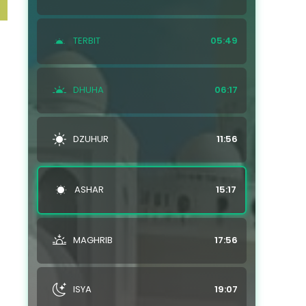
TERBIT
05:49
DHUHA
06:17
DZUHUR
11:56
ASHAR
15:17
MAGHRIB
17:56
ISYA
19:07