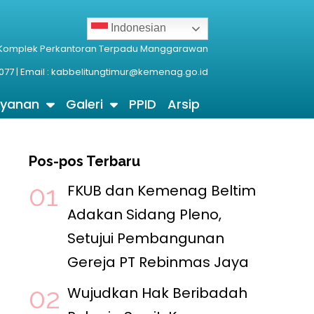
Indonesian
 Komplek Perkantoran Terpadu Manggarawan
077 | Email : kabbelitungtimur@kemenag.go.id
ayanan
Galeri
PPID
Arsip
Pos-pos Terbaru
FKUB dan Kemenag Beltim
Adakan Sidang Pleno,
Setujui Pembangunan
Gereja PT Rebinmas Jaya
Wujudkan Hak Beribadah