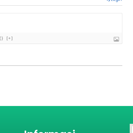
{}
[+]