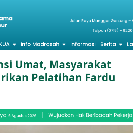
Jalan Raya Manggar Gantung –
Telpon (0719) – 9220
 KUA
Info Madrasah
Informasi
Berita
L
si Umat, Masyarakat
erikan Pelatihan Fardu
ujudkan Hak Beribadah Pekerja Sawit, Kemenag Dan 