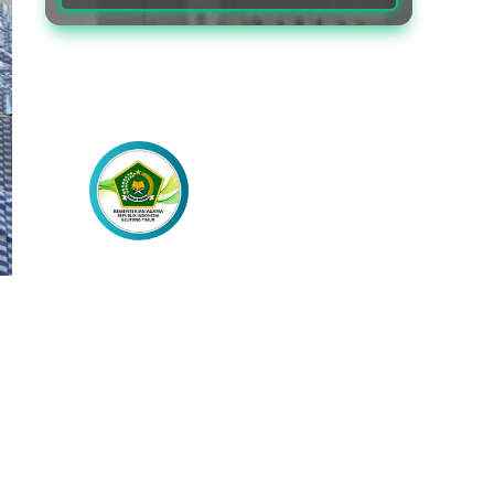
Lebih Dekat
dengan Kami
Akses Berita Lainnya Melalui
Laman Media Sosial Resmi Kami