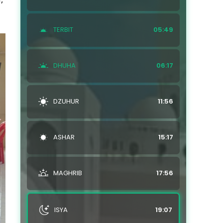
TERBIT
05:49
DHUHA
06:17
DZUHUR
11:56
ASHAR
15:17
MAGHRIB
17:56
ISYA
19:07