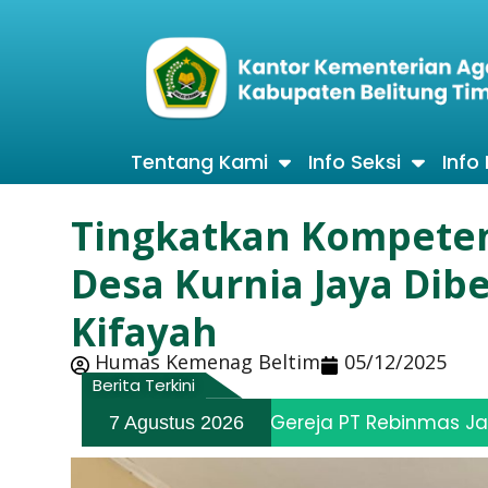
Tentang Kami
Info Seksi
Info
Tingkatkan Kompeten
Desa Kurnia Jaya Dib
Kifayah
Humas Kemenag Beltim
05/12/2025
Berita Terkini
angunan Gereja PT Rebinmas Jaya
W
7 Agustus 2026
6 Agustus 2026