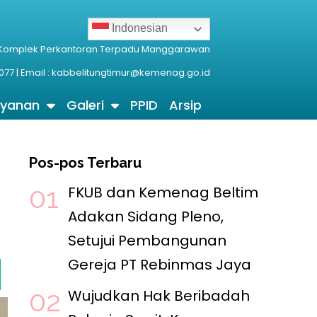
Indonesian
 Komplek Perkantoran Terpadu Manggarawan
077 | Email : kabbelitungtimur@kemenag.go.id
ayanan
Galeri
PPID
Arsip
Pos-pos Terbaru
FKUB dan Kemenag Beltim
Adakan Sidang Pleno,
Setujui Pembangunan
Gereja PT Rebinmas Jaya
FKUB Beltim Verifikasi Lahan Gereja PT Rebinmas J
Wujudkan Hak Beribadah