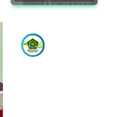
Lebih Dekat
dengan Kami
Akses Berita Lainnya Melalui
Laman Media Sosial Resmi Kami