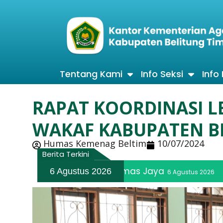
Tentang Kami
Info Seksi
Info
RAPAT KOORDINASI 
WAKAF KABUPATEN B
Humas Kemenag Beltim
10/07/2024
Berita Terkini
 Rebinmas Jaya
Wujudkan Hak Berib
6 Agustus 2026
6 Agustus 2026