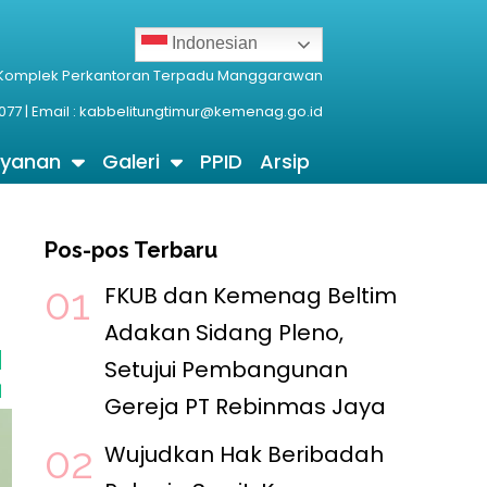
Indonesian
 Komplek Perkantoran Terpadu Manggarawan
077 | Email : kabbelitungtimur@kemenag.go.id
ayanan
Galeri
PPID
Arsip
Pos-pos Terbaru
FKUB dan Kemenag Beltim
Adakan Sidang Pleno,
Setujui Pembangunan
ikasi Lahan Gereja PT Rebinmas Jaya
5 Agustus 2026
Gereja PT Rebinmas Jaya
Wujudkan Hak Beribadah