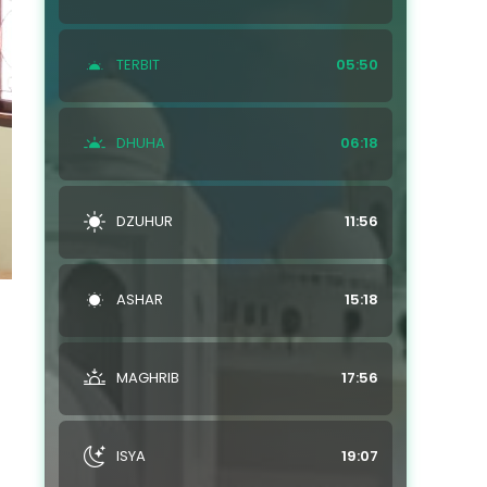
TERBIT
05:50
DHUHA
06:18
DZUHUR
11:56
ASHAR
15:18
MAGHRIB
17:56
ISYA
19:07