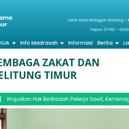
Jalan Raya Manggar Gantung –
Telpon (0719) – 9220
 KUA
Info Madrasah
Informasi
Berita
L
LEMBAGA ZAKAT DAN
ELITUNG TIMUR
adah Pekerja Sawit, Kemenag Dan FKUB Beltim Verif