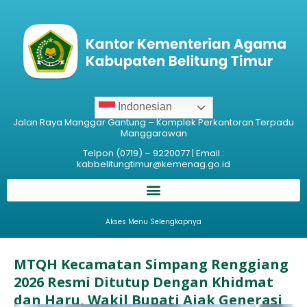
Indonesian
Jalan Raya Manggar Gantung – Komplek Perkantoran Terpadu
Manggarawan
Telpon (0719) – 9220077 | Email :
kabbelitungtimur@kemenag.go.id
Akses Menu Selengkapnya
MTQH Kecamatan Simpang Renggiang
2026 Resmi Ditutup Dengan Khidmat
dan Haru, Wakil Bupati Ajak Generasi