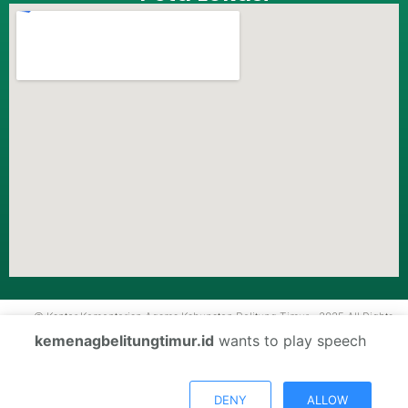
© Kantor Kementerian Agama Kabupaten Belitung Timur - 2025 All Rights
Reserved.
kemenagbelitungtimur.id
wants to play speech
DENY
ALLOW