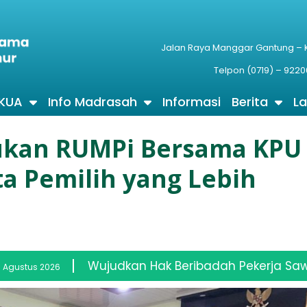
Jalan Raya Manggar Gantung –
Telpon (0719) – 9220
 KUA
Info Madrasah
Informasi
Berita
L
ukan RUMPi Bersama KPU
a Pemilih yang Lebih
 Hak Beribadah Pekerja Sawit, Kemenag Dan FKUB B