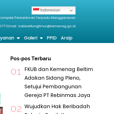
Indonesian
 Komplek Perkantoran Terpadu Manggarawan
077 | Email : kabbelitungtimur@kemenag.go.id
ayanan
Galeri
PPID
Arsip
Pos-pos Terbaru
FKUB dan Kemenag Beltim
Adakan Sidang Pleno,
Setujui Pembangunan
Gereja PT Rebinmas Jaya
eltim Verifikasi Lahan Gereja PT Rebinmas Jaya
5 Ag
Wujudkan Hak Beribadah