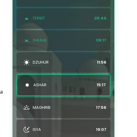
TERBIT
05:49
DHUHA
06:17
DZUHUR
11:56
ASHAR
15:17
ta
MAGHRIB
17:56
ISYA
19:07