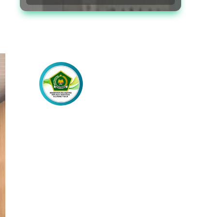
Lebih Dekat
dengan Kami
Akses Berita Lainnya Melalui
Laman Media Sosial Resmi Kami