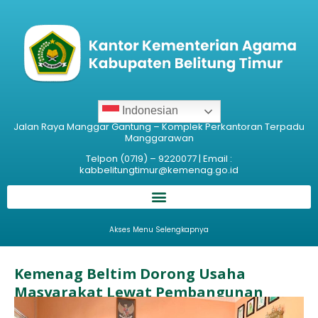
Indonesian
Jalan Raya Manggar Gantung – Komplek Perkantoran Terpadu
Manggarawan
Telpon (0719) – 9220077 | Email :
kabbelitungtimur@kemenag.go.id
Akses Menu Selengkapnya
Kemenag Beltim Dorong Usaha
Masyarakat Lewat Pembangunan
Ekonomi Umat