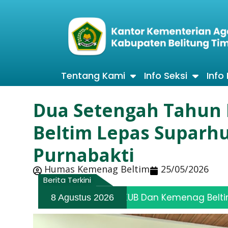
Tentang Kami
Info Seksi
Info
Dua Setengah Tahun
Beltim Lepas Suparh
Purnabakti
Humas Kemenag Beltim
25/05/2026
Berita Terkini
n
FKUB Dan Kemenag Beltim Adakan Sid
8 Agustus 2026
30 Juli 2026