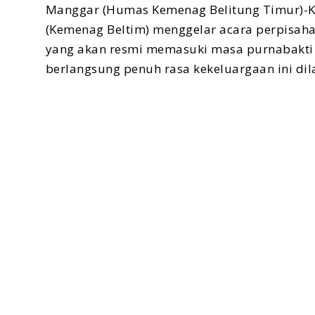
Manggar (Humas Kemenag Belitung Timur)-K
(Kemenag Beltim) menggelar acara perpisaha
yang akan resmi memasuki masa purnabakti 
berlangsung penuh rasa kekeluargaan ini dil
Acara ini dihadiri oleh jajaran pegawai dar
Belitung Timur, mulai dari jajaran Kantor 
Selain melepas Kepala Kantor, momen ini j
Persatuan (DWP) Kemenag Beltim, Suarni, yan
Dalam sambutan perpisahannya, Kepala Kan
ungkapan reflektif mengenai akhir masa tug
telah terbangun selama ini tidak terputus 
“Apakah ini pertemuan terakhir, ataukah in
mudahan kita dipanjangkan umurnya dan bis