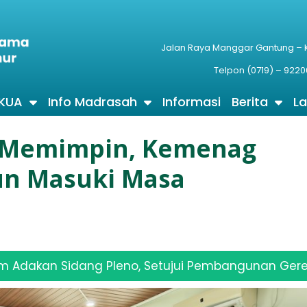
Jalan Raya Manggar Gantung –
Telpon (0719) – 9220
 KUA
Info Madrasah
Informasi
Berita
L
 Memimpin, Kemenag
un Masuki Masa
ang Pleno, Setujui Pembangunan Gereja PT Rebin