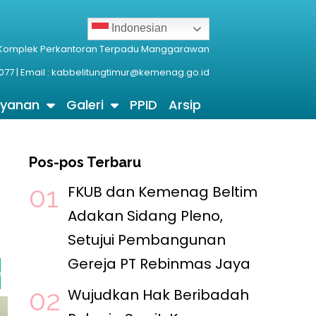
Indonesian
 Komplek Perkantoran Terpadu Manggarawan
077 | Email : kabbelitungtimur@kemenag.go.id
ayanan
Galeri
PPID
Arsip
Pos-pos Terbaru
FKUB dan Kemenag Beltim
Adakan Sidang Pleno,
Setujui Pembangunan
Gereja PT Rebinmas Jaya
mas Jaya
Wujudkan Hak Beribadah Pe
6 Agustus 2026
Wujudkan Hak Beribadah