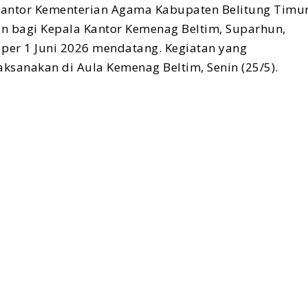
antor Kementerian Agama Kabupaten Belitung Timu
n bagi Kepala Kantor Kemenag Beltim, Suparhun,
per 1 Juni 2026 mendatang. Kegiatan yang
aksanakan di Aula Kemenag Beltim, Senin (25/5).
i berbagai unit kerja di bawah naungan Kemenag
Urusan Agama (KUA) hingga perwakilan madrasah.
uga menandai perpisahan dengan Ketua Dharma Wanit
g selama ini aktif mendampingi roda organisasi.
tor Kemenag Beltim, Suparhun menyampaikan
asnya. Dirinya berharap hubungan silaturahmi yang
bersamaan dengan pensiunnya sebagai ASN.
i merupakan awal dari pertemuan berikutnya. Mudah-
a dipertemukan kembali di lain kesempatan,”