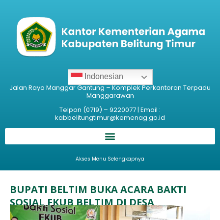
Indonesian
Jalan Raya Manggar Gantung – Komplek Perkantoran Terpadu
Manggarawan
Telpon (0719) – 9220077 | Email :
kabbelitungtimur@kemenag.go.id
Akses Menu Selengkapnya
BUPATI BELTIM BUKA ACARA BAKTI
SOSIAL FKUB BELTIM DI DESA
PEMBAHARUAN