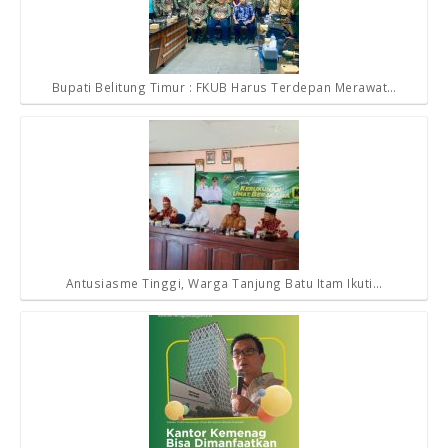
Bupati Belitung Timur : FKUB Harus Terdepan Merawat…
Antusiasme Tinggi, Warga Tanjung Batu Itam Ikuti…