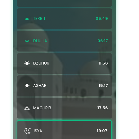
TERBIT
05:49
DHUHA
06:17
DZUHUR
11:56
ASHAR
15:17
MAGHRIB
17:56
ISYA
19:07