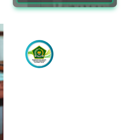
Lebih Dekat
dengan Kami
Akses Berita Lainnya Melalui
Laman Media Sosial Resmi Kami