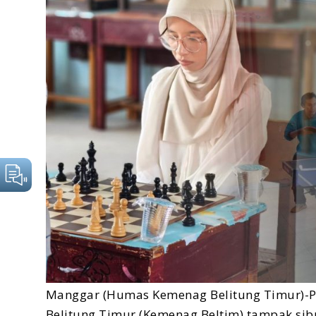
Manggar (Humas Kemenag Belitung Timur)-P
Belitung Timur (Kemenag Beltim) tampak sib