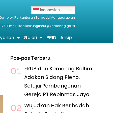
Indonesian
 Komplek Perkantoran Terpadu Manggarawan
077 | Email : kabbelitungtimur@kemenag.go.id
ayanan
Galeri
PPID
Arsip
Pos-pos Terbaru
FKUB dan Kemenag Beltim
Adakan Sidang Pleno,
Setujui Pembangunan
ikasi Lahan Gereja PT Rebinmas Jaya
5 Agustus 2026
Gereja PT Rebinmas Jaya
Wujudkan Hak Beribadah