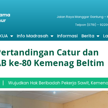
Jalan Raya Manggar Gantung –
Telpon (0719) – 9220
 KUA
Info Madrasah
Informasi
Berita
L
Pertandingan Catur dan
AB ke-80 Kemenag Beltim
adah Pekerja Sawit, Kemenag Dan FKUB Beltim Verif