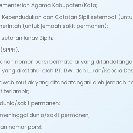
 Kementerian Agama Kabupaten/Kota;
as Kependudukan dan Catatan Sipil setempat (unt
merintah (untuk jemaah sakit permanen);
 setoran lunas Bipih;
 (SPPH);
pahan nomor porsi bermaterai yang ditandatangani 
yang diketahui oleh RT, RW, dan Lurah/Kepala De
jawab mutlak yang ditandatangani oleh jemaah h
 terlampir;
dunia/sakit permanen;
 meninggal dunia/sakit permanen;
an nomor porsi;