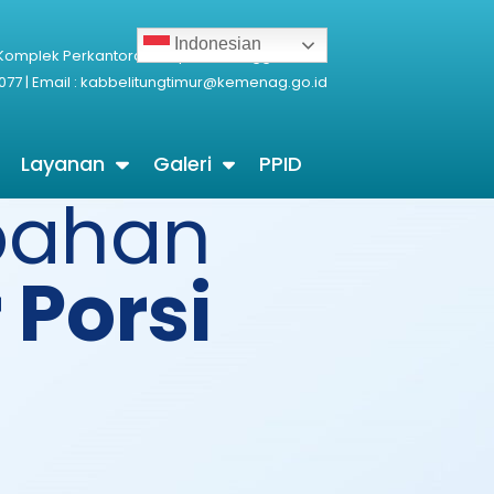
Indonesian
 Komplek Perkantoran Terpadu Manggarawan
077 | Email : kabbelitungtimur@kemenag.go.id
Layanan
Galeri
PPID
pahan
Porsi