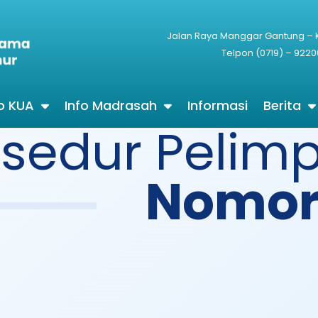
Jalan Raya Manggar Gantung –
Telpon (0719) – 9220
fo KUA
Info Madrasah
Informasi
Berita
osedur Pelim
Nomor 