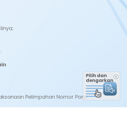
inya;
.
ain
Pilih dan
dengarkan
laksanaan Pelimpahan Nomor Porsi
nggaraan Kesehatan Haji.