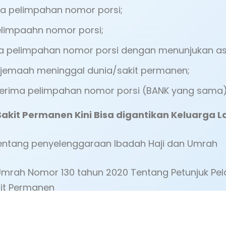
ma pelimpahan nomor porsi;
elimpaahn nomor porsi;
ma pelimpahan nomor porsi dengan menunjukan asl
i jemaah meninggal dunia/sakit permanen;
nerima pelimpahan nomor porsi (BANK yang sama)
akit Permanen Kini Bisa digantikan Keluarga L
tentang penyelenggaraan Ibadah Haji dan Umrah
 Umrah Nomor 130 tahun 2020 Tentang Petunjuk Pe
kit Permanen
0 Tentang kategori Sakit Permanen Dalam Penyele