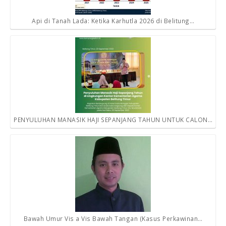
Api di Tanah Lada: Ketika Karhutla 2026 di Belitung…
PENYULUHAN MANASIK HAJI SEPANJANG TAHUN UNTUK CALON…
Bawah Umur Vis a Vis Bawah Tangan (Kasus Perkawinan…