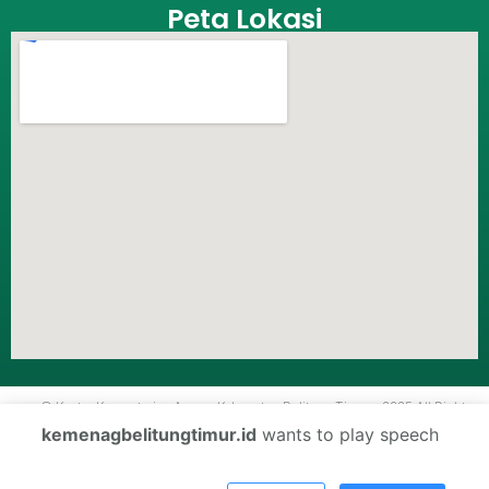
Peta Lokasi
© Kantor Kementerian Agama Kabupaten Belitung Timur - 2025 All Rights
Reserved.
kemenagbelitungtimur.id
wants to play speech