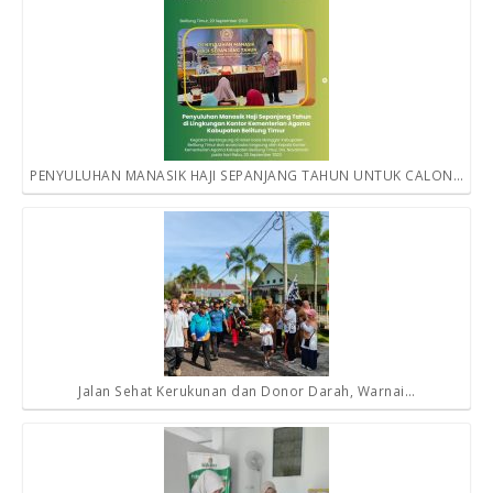
PENYULUHAN MANASIK HAJI SEPANJANG TAHUN UNTUK CALON…
Jalan Sehat Kerukunan dan Donor Darah, Warnai…