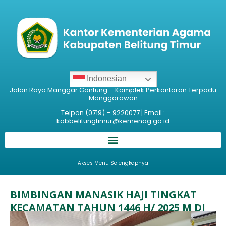
Indonesian
Jalan Raya Manggar Gantung – Komplek Perkantoran Terpadu
Manggarawan
Telpon (0719) – 9220077 | Email :
kabbelitungtimur@kemenag.go.id
Akses Menu Selengkapnya
BIMBINGAN MANASIK HAJI TINGKAT
KECAMATAN TAHUN 1446 H/ 2025 M DI
KABUPATEN BELITUNG TIMUR