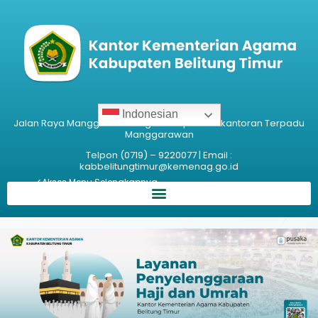
Indonesian
Jalan Raya Manggar Gantung – Komplek Perkantoran Terpadu
Manggarawan
Telpon (0719) – 9220077 | Email :
kabbelitungtimur@kemenag.go.id
<Akses Menu Selengkapnya