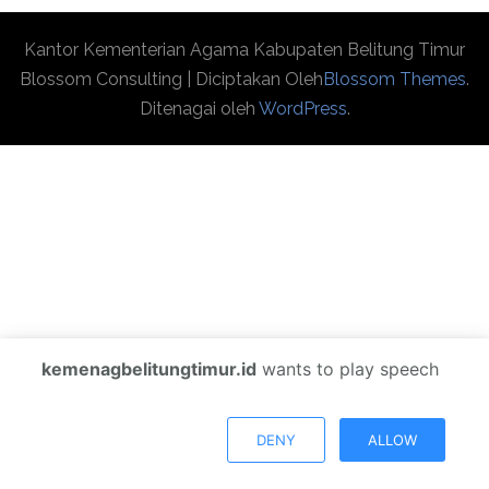
Kantor Kementerian Agama Kabupaten Belitung Timur
Blossom Consulting | Diciptakan Oleh
Blossom Themes
.
Ditenagai oleh
WordPress
.
kemenagbelitungtimur.id
wants to play speech
DENY
ALLOW