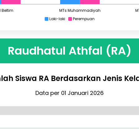
 Beltim
MTs Muhammadiyah
M
Laki-laki
Perempuan
Raudhatul Athfal (RA)
lah Siswa RA Berdasarkan Jenis Kel
Data per 01 Januari 2026