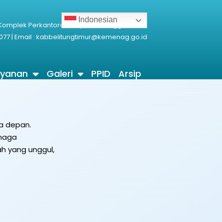
Indonesian
 Komplek Perkantoran Terpadu Manggarawan
077 | Email : kabbelitungtimur@kemenag.go.id
ayanan
Galeri
PPID
Arsip
a depan.
enaga
h yang unggul,