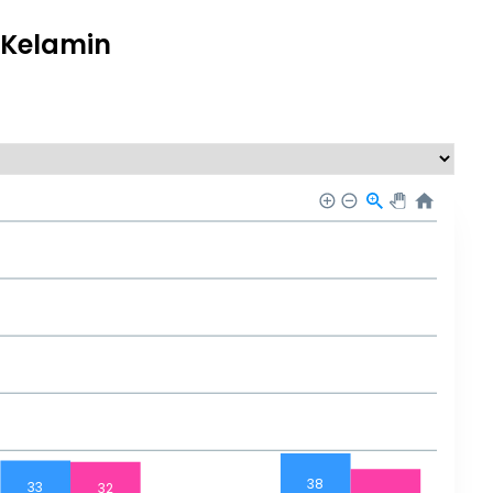
 Kelamin
38
33
32