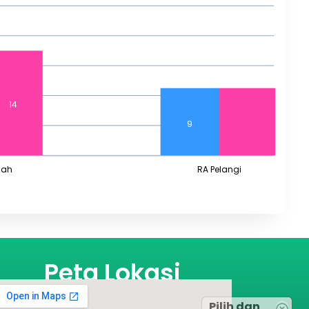
14
9
dah
RA Pelangi
Peta Lokasi
Pilih dan