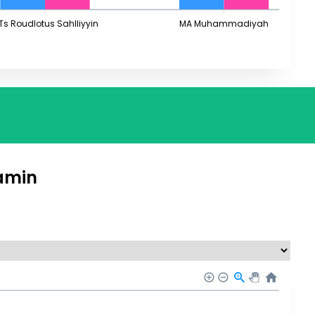
Ts Roudlotus Sahlliyyin
MA Muhammadiyah
amin