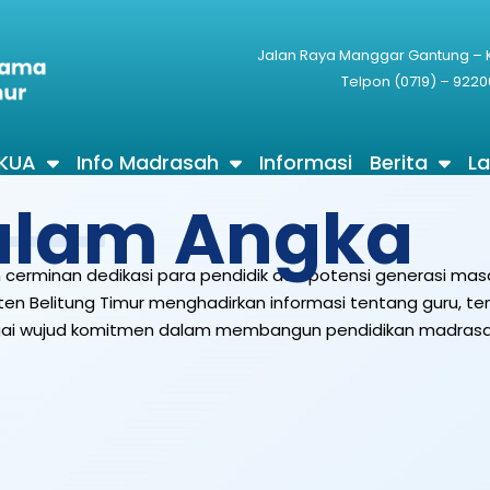
Jalan Raya Manggar Gantung –
Telpon (0719) – 9220
 KUA
Info Madrasah
Informasi
Berita
L
alam Angka
 cerminan dedikasi para pendidik dan potensi generasi mas
en Belitung Timur menghadirkan informasi tentang guru, t
agai wujud komitmen dalam membangun pendidikan madrasa