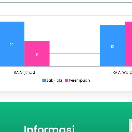
14
13
8
RA Al Ijtihad
RA Al War
Laki-laki
Perempuan
Informasi