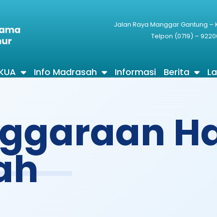
Jalan Raya Manggar Gantung –
Telpon (0719) – 9220
 KUA
Info Madrasah
Informasi
Berita
L
ggaraan Ha
ah