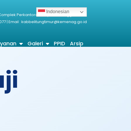
Indonesian
 Komplek Perkantoran Terpadu Manggarawan
077 | Email : kabbelitungtimur@kemenag.go.id
ayanan
Galeri
PPID
Arsip
ji